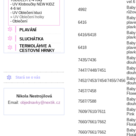
TODDLER 2-4 roky
vel.6
- UV Kloboučky NEW KIDZ
Baby
4-6 let
4992
růžov
- UV Oblečení kluci
» UV Oblečení holky
Baby
- Oblečení
6416
plave
plavk
PLAVÁNÍ
Baby
6416/6418
plav
SLUCHÁTKA
Baby
TERMOLÁHVE A
6418
plave
CESTOVNÍ HRNKY
plavk
Baby
7435/7436
dlouh
Baby
7447/7448/7451
dlouh
Stará se o vás
Baby
7452/7453/7454/7455/7456
dlouh
Baby
7457/7458
Flow
Nikola Nestrojilová
Baby
7587/7588
Email:
objednavky@nextik.cz
dlou
Baby
7609/7610/7611
Pink 
Baby
7660/7661/7662
Flora
Baby
7660/7661/7662
Flora