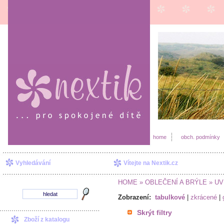
home
obch. podmínky
Vyhledávání
Vítejte na Nextik.cz
HOME
» OBLEČENÍ A BRÝLE
» UV 
Zobrazení:
tabulkové
|
zkrácené
|
Skrýt filtry
Zboží z katalogu