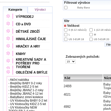
Filtrovat výrobce
Baby Banz
Kategorie
Výrobci
VÝPRODEJ
filtr
CD a DVD
Velikost
0 (6-12 měsíců)
1 (12-18 měsíc
DĚTSKÉ ZBOŽÍ
L
M
HIMALÁJSKÉ ČAJE
US 3-EUR 18
US 5-EUR 20
Filt
HRAČKY A HRY
KNIHY
Zobrazených položek:
KREATIVNÍ SADY A
POTŘEBY PRO
TVOŘENÍ
OBLEČENÍ A BRÝLE
Kód
Náz
- Akční nabídka
- Brejličky BABY 0-2 roky
Baby
24BB
- Brejličky KIDZ 2-5 let
Trop
- Brejličky JBANZ 1-2 roky
Baby
- Brejličky JBANZ 4-12 let
4021
růžo
- BabyBanz zimní kolekce
- UV Kloboučky BABY 0-2 let
Baby
- UV Kloboučky KIDZ 2-5 let
slune
4992
- UV Kloboučky NEW
plavk