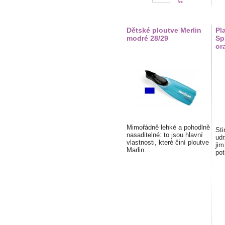
Dětské ploutve Merlin
Pl
modré 28/29
Sp
or
Mimořádně lehké a pohodlně
Sti
nasaditelné: to jsou hlavní
udr
vlastnosti, které činí ploutve
jim
Marlin...
pot