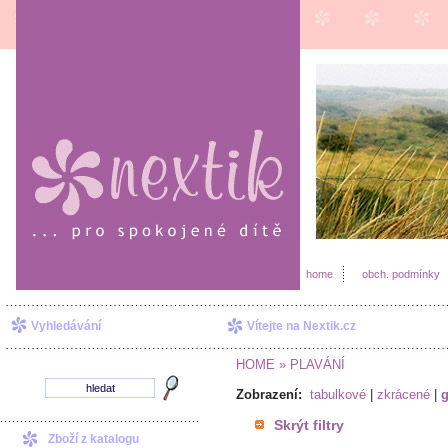
home
obch. podmínky
Vyhledávání
Vítejte na Nextik.cz
HOME
» PLAVÁNÍ
Zobrazení:
tabulkové
|
zkrácené
|
g
Skrýt filtry
Zboží z katalogu