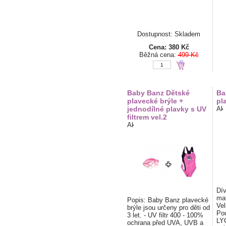
Dostupnost: Skladem
Cena:
380 Kč
Běžná cena:
499 Kč
Baby Banz Dětské
Ba
plavecké brýle +
pl
jednodílné plavky s UV
filtrem vel.2
Dív
mat
Popis: Baby Banz plavecké
Vel
brýle jsou určeny pro děti od
Pou
3 let. - UV filtr 400 - 100%
LYC
ochrana před UVA, UVB a