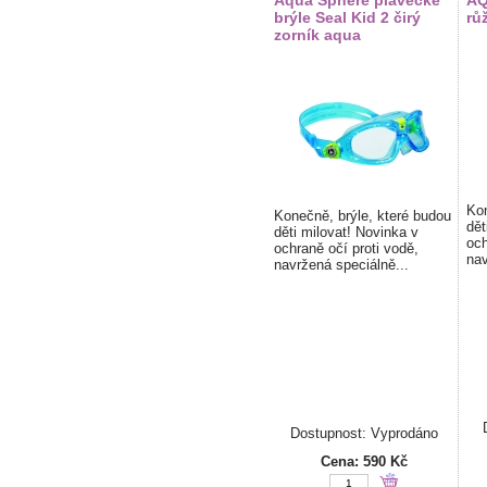
Aqua Sphere plavecké
AQ
brýle Seal Kid 2 čirý
rů
zorník aqua
Kon
Konečně, brýle, které budou
dět
děti milovat! Novinka v
och
ochraně očí proti vodě,
nav
navržená speciálně...
Dostupnost: Vyprodáno
Cena:
590 Kč