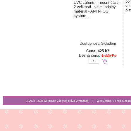
poh
UVC zářením - nosní část –
vel
2 velikosti - velmi odolný
pla
materiál - ANTI-FOG
systém...
Dostupnost: Skladem
Cena:
425 Kč
Běžná cena:
1 225 Kč
© 2008 - 2026 Nextik.cz Všechna práva vyhrazena ||
WebDesign, E-shop & hosti