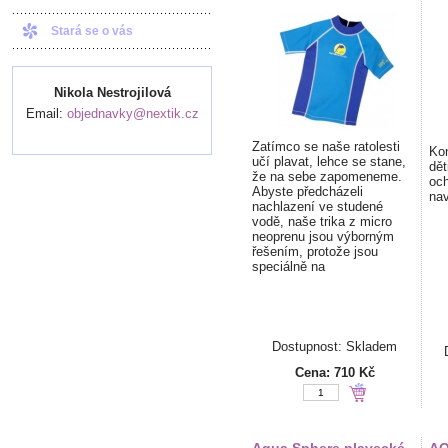
Stará se o vás
Nikola Nestrojilová
Email:
objednavky@nextik.cz
Zatímco se naše ratolesti
Kon
učí plavat, lehce se stane,
dět
že na sebe zapomeneme.
och
Abyste předcházeli
nav
nachlazení ve studené
vodě, naše trika z micro
neoprenu jsou výborným
řešením, protože jsou
speciálně na
Dostupnost: Skladem
Cena:
710 Kč