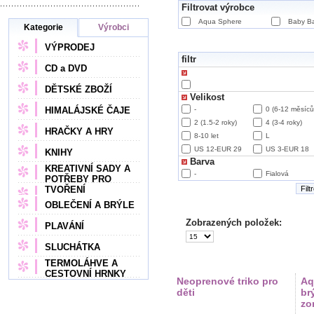
Filtrovat výrobce
Aqua Sphere
Baby B
Kategorie
Výrobci
VÝPRODEJ
filtr
CD a DVD
DĚTSKÉ ZBOŽÍ
Velikost
HIMALÁJSKÉ ČAJE
-
0 (6-12 měsíců
2 (1.5-2 roky)
4 (3-4 roky)
HRAČKY A HRY
8-10 let
L
US 12-EUR 29
US 3-EUR 18
KNIHY
Barva
KREATIVNÍ SADY A
-
Fialová
POTŘEBY PRO
TVOŘENÍ
Filt
OBLEČENÍ A BRÝLE
Zobrazených položek:
PLAVÁNÍ
SLUCHÁTKA
TERMOLÁHVE A
CESTOVNÍ HRNKY
Neoprenové triko pro
Aq
děti
brý
zo