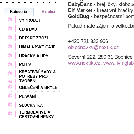
BabyBanz
- brejličky, klobo
Elf Marke
t - kreativní hračky
Kategorie
Výrobci
GoldBug
- bezpečnostní pom
VÝPRODEJ
Pokud máte zájem o velkoobc
CD a DVD
DĚTSKÉ ZBOŽÍ
+420 721 833 966
objednavky@nextik.cz
HIMALÁJSKÉ ČAJE
HRAČKY A HRY
Severní 222, 289 31 Bobnice
www.nextik.cz
,
www.livingla
KNIHY
KREATIVNÍ SADY A
POTŘEBY PRO
TVOŘENÍ
OBLEČENÍ A BRÝLE
PLAVÁNÍ
SLUCHÁTKA
TERMOLÁHVE A
CESTOVNÍ HRNKY