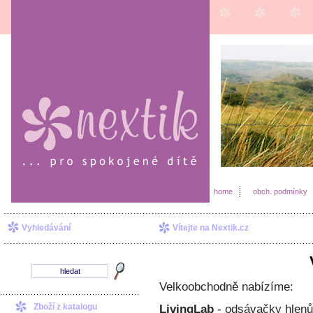
home
obch. podmínky
Vyhledávání
Vítejte na Nextik.cz
Velkoobchodně nabízíme:
Zboží z katalogu
LivingLab
- odsávačky hlenů