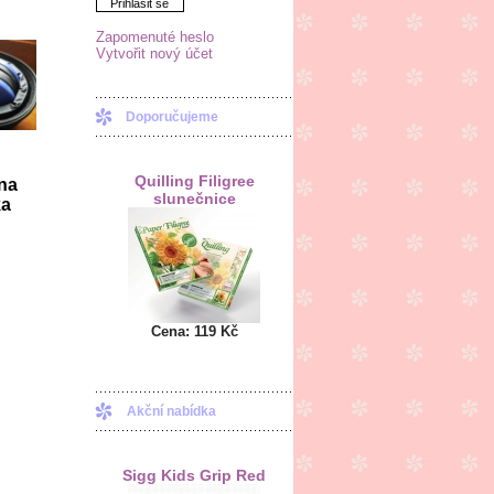
Přihlásit se
Zapomenuté heslo
Vytvořit nový účet
Doporučujeme
Quilling Filigree
na
slunečnice
ka
Cena:
119 Kč
Akční nabídka
Sigg Kids Grip Red