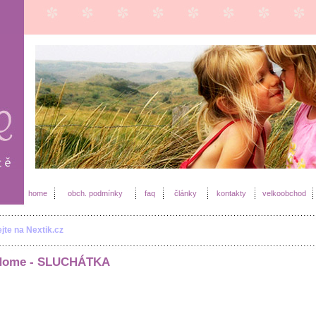
home
obch. podmínky
faq
články
kontakty
velkoobchod
ejte na Nextik.cz
Home -
SLUCHÁTKA