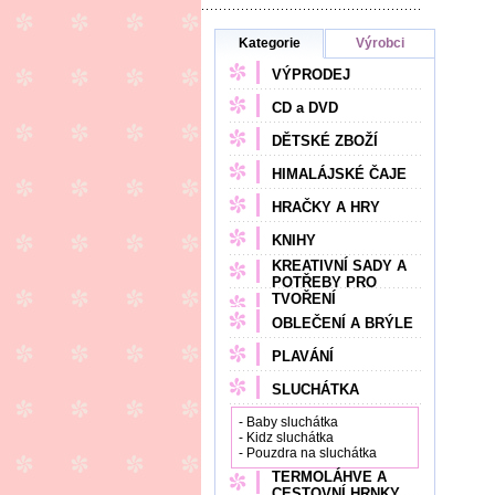
Kategorie
Výrobci
VÝPRODEJ
CD a DVD
DĚTSKÉ ZBOŽÍ
HIMALÁJSKÉ ČAJE
HRAČKY A HRY
KNIHY
KREATIVNÍ SADY A
POTŘEBY PRO
TVOŘENÍ
OBLEČENÍ A BRÝLE
PLAVÁNÍ
SLUCHÁTKA
- Baby sluchátka
- Kidz sluchátka
- Pouzdra na sluchátka
TERMOLÁHVE A
CESTOVNÍ HRNKY