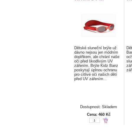
Dětské sluneční brýle už
Dět
dávno nejsou jen módním
Ban
doplňkem, ale chrání naše
och
oči před škodlivým UV
sl
zářením. Brýle Kidz Banz
zá
poskytují úplnou ochranu
zář
pro citlivé oči našich dětí
před UV zářením...
Dostupnost: Skladem
Cena:
460 Kč