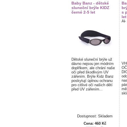
Baby Banz - dětské
Ba
sluneční brýle KIDZ
br
černé 2-5 let
s 
let
Dětské sluneční brýle už
VH
dávno nejsou jen módním
OČ
doplňkem, ale chrání naše
DI
oči před škodlivým UV
odo
zářením. Brýle Kidz Banz
nas
poskytují úplnou ochranu
pá
pro citlivé oči našich dětí
měk
před UV zářením...
skl
Dostupnost: Skladem
Cena:
460 Kč