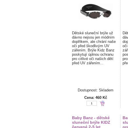
Dětské sluneční brýle už
Dět
dávno nejsou jen módním
dáv
doplňkem, ale chrání naše
dop
oči před škodlivým UV
oči
zářením. Brýle Kidz Banz
zář
poskytují úplnou ochranu
pos
pro citlivé oči našich dětí
pro
před UV zářením...
pře
Dostupnost: Skladem
Cena:
460 Kč
Baby Banz - dětské
Ba
sluneční brýle KIDZ
sl
červené 2-5 let
or