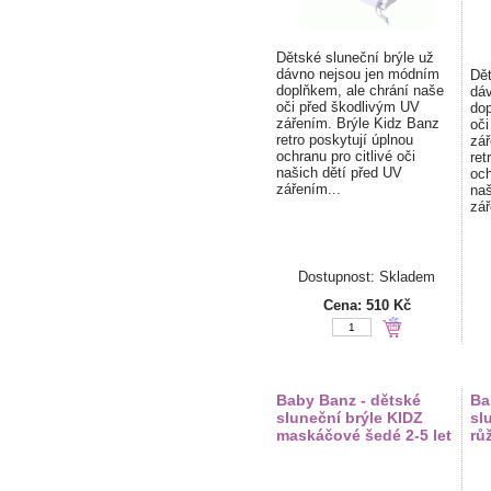
Dětské sluneční brýle už
dávno nejsou jen módním
Dět
doplňkem, ale chrání naše
dáv
oči před škodlivým UV
dop
zářením. Brýle Kidz Banz
oči
retro poskytují úplnou
zář
ochranu pro citlivé oči
ret
našich dětí před UV
och
zářením...
naš
zář
Dostupnost: Skladem
Cena:
510 Kč
Baby Banz - dětské
Ba
sluneční brýle KIDZ
sl
maskáčové šedé 2-5 let
rů