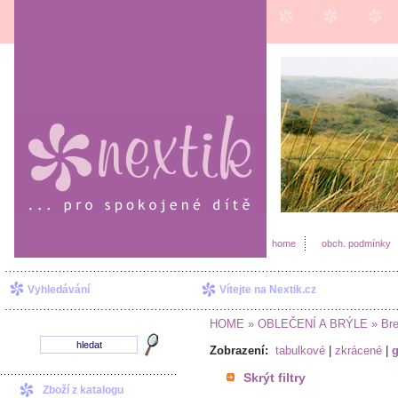
home
obch. podmínky
Vyhledávání
Vítejte na Nextik.cz
HOME
» OBLEČENÍ A BRÝLE
» Bre
Zobrazení:
tabulkové
|
zkrácené
|
g
Skrýt filtry
Zboží z katalogu