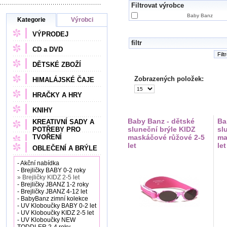
Filtrovat výrobce
Baby Banz
Kategorie
Výrobci
VÝPRODEJ
filtr
CD a DVD
Filt
DĚTSKÉ ZBOŽÍ
Zobrazených položek:
HIMALÁJSKÉ ČAJE
HRAČKY A HRY
KNIHY
Baby Banz - dětské
Ba
KREATIVNÍ SADY A
sluneční brýle KIDZ
sl
POTŘEBY PRO
TVOŘENÍ
maskáčové růžové 2-5
ma
let
let
OBLEČENÍ A BRÝLE
- Akční nabídka
- Brejličky BABY 0-2 roky
» Brejličky KIDZ 2-5 let
- Brejličky JBANZ 1-2 roky
- Brejličky JBANZ 4-12 let
- BabyBanz zimní kolekce
- UV Kloboučky BABY 0-2 let
- UV Kloboučky KIDZ 2-5 let
- UV Kloboučky NEW