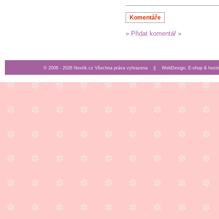
Komentáře
» Přidat komentář »
© 2008 - 2026 Nextik.cz Všechna práva vyhrazena ||
WebDesign, E-shop & hosti