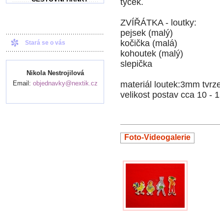
tyček.
ZVÍŘÁTKA - loutky:
pejsek (malý)
kočička (malá)
Stará se o vás
kohoutek (malý)
slepička
Nikola Nestrojilová
Email:
objednavky@nextik.cz
materiál loutek:3mm tvrz
velikost postav cca 10 - 
Foto-Videogalerie