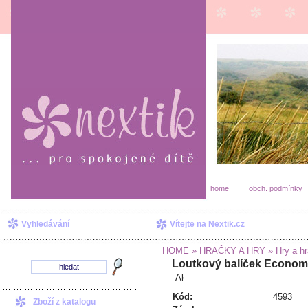
home
obch. podmínky
Vyhledávání
Vítejte na Nextik.cz
HOME
» HRAČKY A HRY
» Hry a hr
Loutkový balíček Economy
Kód:
4593
Zboží z katalogu