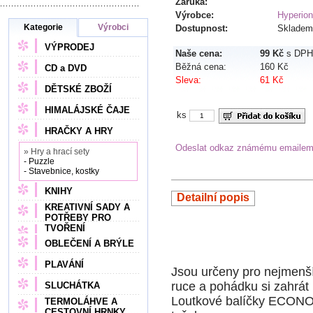
Záruka:
Výrobce:
Hyperion
Kategorie
Výrobci
Dostupnost:
Skladem
VÝPRODEJ
Naše cena:
99 Kč
s DPH
Běžná cena:
160 Kč
CD a DVD
Sleva:
61 Kč
DĚTSKÉ ZBOŽÍ
HIMALÁJSKÉ ČAJE
ks
HRAČKY A HRY
Odeslat odkaz známému emaile
» Hry a hrací sety
- Puzzle
- Stavebnice, kostky
KNIHY
Detailní popis
KREATIVNÍ SADY A
POTŘEBY PRO
TVOŘENÍ
OBLEČENÍ A BRÝLE
PLAVÁNÍ
Jsou určeny pro nejmenší 
ruce a pohádku si zahrát 
SLUCHÁTKA
Loutkové balíčky ECONO
TERMOLÁHVE A
CESTOVNÍ HRNKY