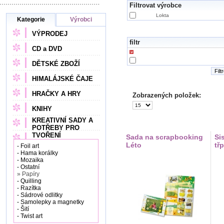
Filtrovat výrobce
Lokta
Kategorie
Výrobci
VÝPRODEJ
filtr
CD a DVD
DĚTSKÉ ZBOŽÍ
Filt
HIMALÁJSKÉ ČAJE
HRAČKY A HRY
Zobrazených položek:
KNIHY
KREATIVNÍ SADY A
POTŘEBY PRO
TVOŘENÍ
Sada na scrapbooking
Si
Léto
tř
- Foil art
- Hama korálky
- Mozaika
- Ostatní
» Papíry
- Quilling
- Razítka
- Sádrové odlitky
- Samolepky a magnetky
- Šití
- Twist art