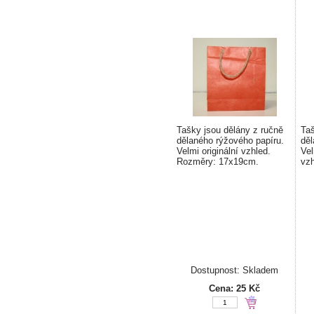
Tašky jsou dělány z ručně
Taš
dělaného rýžového papíru.
děl
Velmi originální vzhled.
Vel
Rozměry: 17x19cm.
vz
Dostupnost: Skladem
Cena:
25 Kč