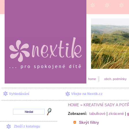
home
obch. podmínky
Vyhledávání
Vítejte na Nextik.cz
HOME
» KREATIVNÍ SADY A POT
Zobrazení:
tabulkové
|
zkrácené
|
g
Skrýt filtry
Zboží z katalogu