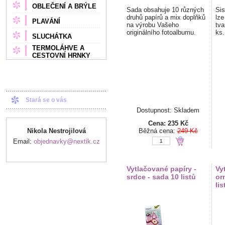
OBLEČENÍ A BRÝLE
Sada obsahuje 10 různých
Sis
druhů papírů a mix doplňků
lze
PLAVÁNÍ
na výrobu Vašeho
tva
originálního fotoalbumu.
ks
SLUCHÁTKA
TERMOLÁHVE A
CESTOVNÍ HRNKY
Stará se o vás
Dostupnost: Skladem
Cena:
235 Kč
Nikola Nestrojilová
Běžná cena:
249 Kč
Email:
objednavky@nextik.cz
Vytlačované papíry -
Vy
srdce - sada 10 listů
or
lis