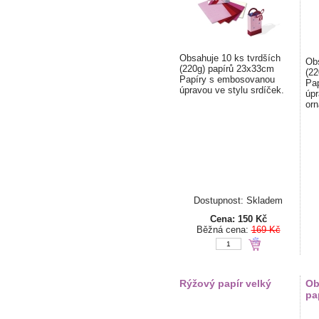
Obsahuje 10 ks tvrdších
Obs
(220g) papírů 23x33cm
(22
Papíry s embosovanou
Pa
úpravou ve stylu srdíček.
úpr
orn
Dostupnost: Skladem
Cena:
150 Kč
Běžná cena:
169 Kč
Rýžový papír velký
Ob
pa