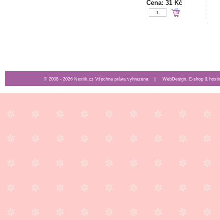
Cena:
31 Kč
© 2008 - 2026 Nextik.cz Všechna práva vyhrazena ||
WebDesign, E-shop & hosti